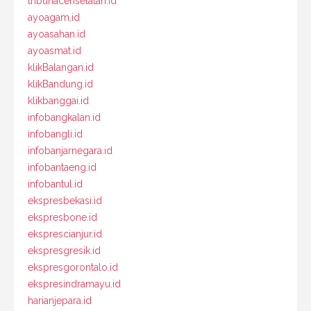
tribunacehselatan.id
ayoagam.id
ayoasahan.id
ayoasmat.id
klikBalangan.id
klikBandung.id
klikbanggai.id
infobangkalan.id
infobangli.id
infobanjarnegara.id
infobantaeng.id
infobantul.id
ekspresbekasi.id
ekspresbone.id
eksprescianjur.id
ekspresgresik.id
ekspresgorontalo.id
ekspresindramayu.id
harianjepara.id