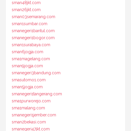
sman48jkt.com
sman26jkt.com
sman03semarang.com
sman1sumbar.com
smanegeri1bantul.com
smanegeri1bogor.com
sman1surabaya.com
sman6jogja.com
sma1magelang.com
sman9jogja.com
smanegeri3bandung.com
smasutomo1.com
sman5jogja.com
smanegeri1tangerang.com
sma1purworejo.com
sma1malang.com
smanegeri1jember.com
sman2bekasi.com
smanegeri47jkt.com