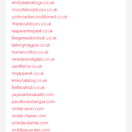
emilykatedesign.co.uk
crossfelloutdoors.co.uk
yorkroadreconditioned.co.uk
rfrankoutdoors.co.uk
teaparentrepeat.co.uk
thegenerationhub.co.uk
talkingmagpie.co.uk
humancotton.co.uk
newdawndigitals.co.uk
saintfelice.co.uk
mrjapparel.co.uk
kinkycatalog.co.uk
thefaciahub.co.uk
yayasanbinabakti.com
paudtunasbangsa.com
smkal-amin.com
smkal-manar.com
smkdarulamal.com
smkitpasundan.com