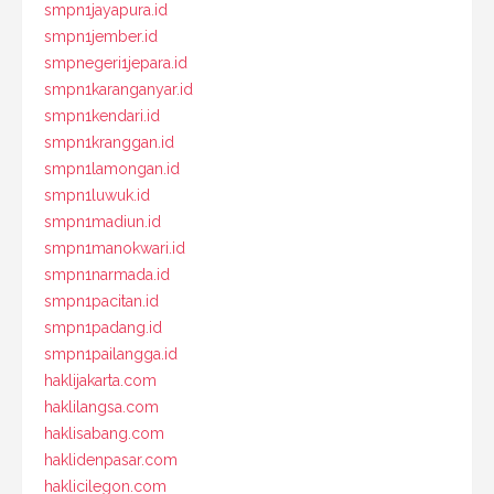
smpn1jayapura.id
smpn1jember.id
smpnegeri1jepara.id
smpn1karanganyar.id
smpn1kendari.id
smpn1kranggan.id
smpn1lamongan.id
smpn1luwuk.id
smpn1madiun.id
smpn1manokwari.id
smpn1narmada.id
smpn1pacitan.id
smpn1padang.id
smpn1pailangga.id
haklijakarta.com
haklilangsa.com
haklisabang.com
haklidenpasar.com
haklicilegon.com