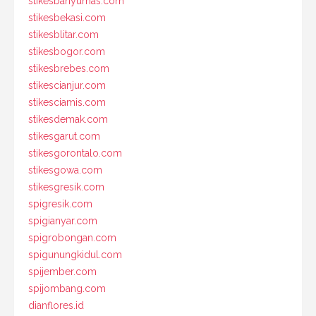
stikesbanyumas.com
stikesbekasi.com
stikesblitar.com
stikesbogor.com
stikesbrebes.com
stikescianjur.com
stikesciamis.com
stikesdemak.com
stikesgarut.com
stikesgorontalo.com
stikesgowa.com
stikesgresik.com
spigresik.com
spigianyar.com
spigrobongan.com
spigunungkidul.com
spijember.com
spijombang.com
dianflores.id