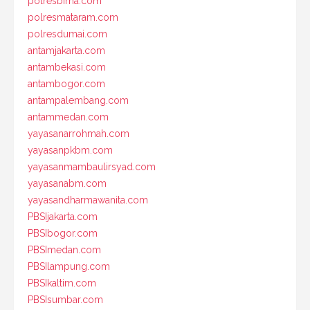
polresbima.com
polresmataram.com
polresdumai.com
antamjakarta.com
antambekasi.com
antambogor.com
antampalembang.com
antammedan.com
yayasanarrohmah.com
yayasanpkbm.com
yayasanmambaulirsyad.com
yayasanabm.com
yayasandharmawanita.com
PBSIjakarta.com
PBSIbogor.com
PBSImedan.com
PBSIlampung.com
PBSIkaltim.com
PBSIsumbar.com