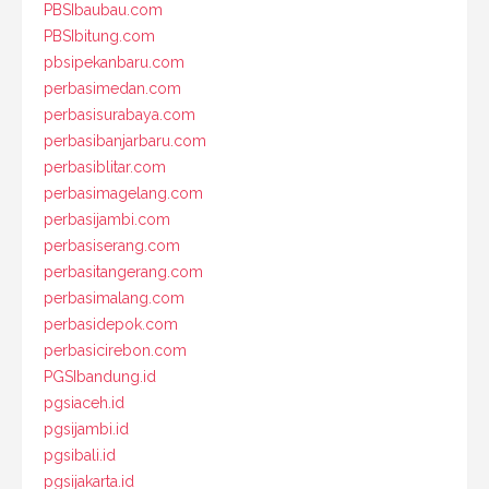
PBSIbaubau.com
PBSIbitung.com
pbsipekanbaru.com
perbasimedan.com
perbasisurabaya.com
perbasibanjarbaru.com
perbasiblitar.com
perbasimagelang.com
perbasijambi.com
perbasiserang.com
perbasitangerang.com
perbasimalang.com
perbasidepok.com
perbasicirebon.com
PGSIbandung.id
pgsiaceh.id
pgsijambi.id
pgsibali.id
pgsijakarta.id