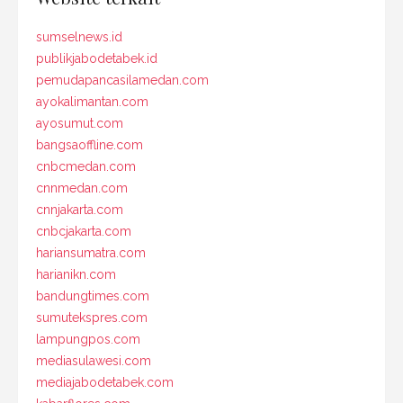
sumselnews.id
publikjabodetabek.id
pemudapancasilamedan.com
ayokalimantan.com
ayosumut.com
bangsaoffline.com
cnbcmedan.com
cnnmedan.com
cnnjakarta.com
cnbcjakarta.com
hariansumatra.com
harianikn.com
bandungtimes.com
sumutekspres.com
lampungpos.com
mediasulawesi.com
mediajabodetabek.com