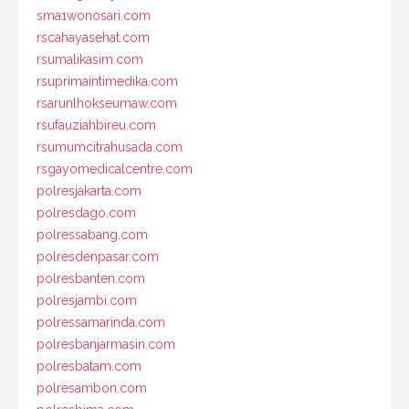
sma1wonosari.com
rscahayasehat.com
rsumalikasim.com
rsuprimaintimedika.com
rsarunlhokseumaw.com
rsufauziahbireu.com
rsumumcitrahusada.com
rsgayomedicalcentre.com
polresjakarta.com
polresdago.com
polressabang.com
polresdenpasar.com
polresbanten.com
polresjambi.com
polressamarinda.com
polresbanjarmasin.com
polresbatam.com
polresambon.com