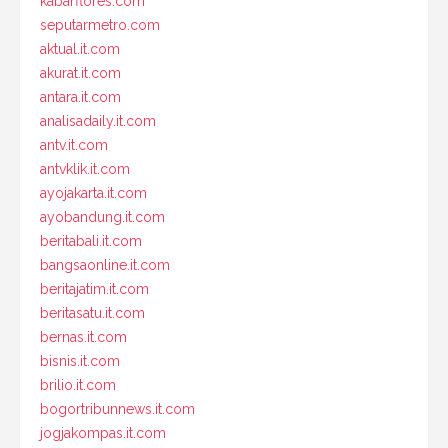
kabarflores.com
seputarmetro.com
aktual.it.com
akurat.it.com
antara.it.com
analisadaily.it.com
antv.it.com
antvklik.it.com
ayojakarta.it.com
ayobandung.it.com
beritabali.it.com
bangsaonline.it.com
beritajatim.it.com
beritasatu.it.com
bernas.it.com
bisnis.it.com
brilio.it.com
bogortribunnews.it.com
jogjakompas.it.com