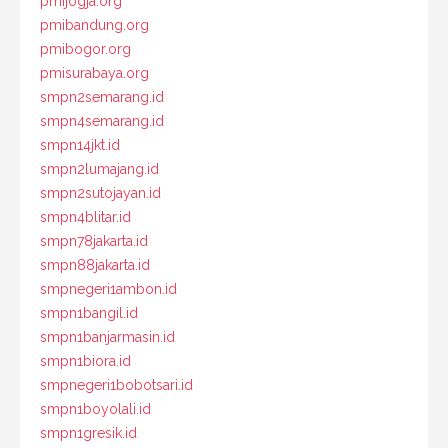
pmijogja.org
pmibandung.org
pmibogor.org
pmisurabaya.org
smpn2semarang.id
smpn4semarang.id
smpn14jkt.id
smpn2lumajang.id
smpn2sutojayan.id
smpn4blitar.id
smpn78jakarta.id
smpn88jakarta.id
smpnegeri1ambon.id
smpn1bangil.id
smpn1banjarmasin.id
smpn1biora.id
smpnegeri1bobotsari.id
smpn1boyolali.id
smpn1gresik.id