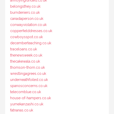
annoyingfunded.co.uk
belongsthey.co.uk
burndeniers.co.uk
canadaperson.co.uk
conwayviolation.co.uk
copperfielddresses.co.uk
cowboysspot.co.uk
decemberteaching.co.uk
traceloans.co.uk
thenewsweek.co.uk
thecakewala.co.uk
thomson-thorn.co.uk
wrestlingagrees.co.uk
underneathfoiled.co.uk
spanosconcerns.co.uk
telecomblue.co.uk
house-of-hampers.co.uk
yumekanzashi.co.uk
fatnanas.co.uk