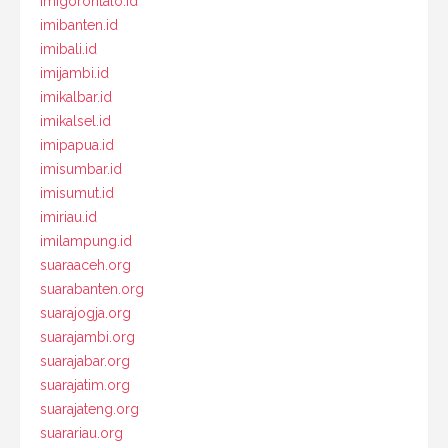
imigorontalo.id
imibanten.id
imibali.id
imijambi.id
imikalbar.id
imikalsel.id
imipapua.id
imisumbar.id
imisumut.id
imiriau.id
imilampung.id
suaraaceh.org
suarabanten.org
suarajogja.org
suarajambi.org
suarajabar.org
suarajatim.org
suarajateng.org
suarariau.org