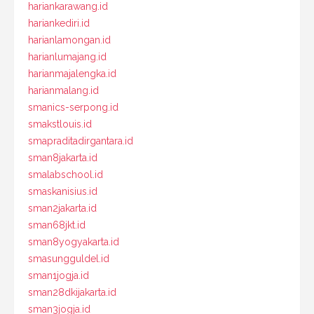
hariankarawang.id
hariankediri.id
harianlamongan.id
harianlumajang.id
harianmajalengka.id
harianmalang.id
smanics-serpong.id
smakstlouis.id
smapraditadirgantara.id
sman8jakarta.id
smalabschool.id
smaskanisius.id
sman2jakarta.id
sman68jkt.id
sman8yogyakarta.id
smasungguldel.id
sman1jogja.id
sman28dkijakarta.id
sman3jogja.id