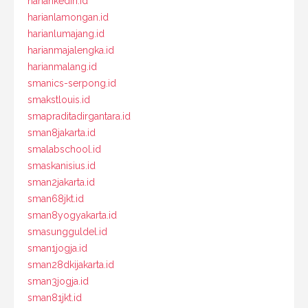
hariankediri.id
harianlamongan.id
harianlumajang.id
harianmajalengka.id
harianmalang.id
smanics-serpong.id
smakstlouis.id
smapraditadirgantara.id
sman8jakarta.id
smalabschool.id
smaskanisius.id
sman2jakarta.id
sman68jkt.id
sman8yogyakarta.id
smasungguldel.id
sman1jogja.id
sman28dkijakarta.id
sman3jogja.id
sman81jkt.id