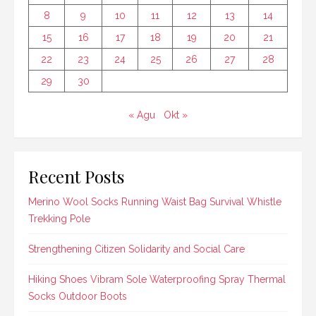
8
9
10
11
12
13
14
15
16
17
18
19
20
21
22
23
24
25
26
27
28
29
30
« Agu
Okt »
Recent Posts
Merino Wool Socks Running Waist Bag Survival Whistle
Trekking Pole
Strengthening Citizen Solidarity and Social Care
Hiking Shoes Vibram Sole Waterproofing Spray Thermal
Socks Outdoor Boots