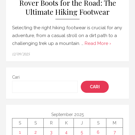
Rover Boots for the Road: The
Ultimate Hiking Footwear
Selecting the right hiking footwear is crucial for any
adventure, from a casual stroll on a dirt path to a
challenging trek up a mountain. …
Read More ›
Posted
12/09/2025
on
Cari
CARI
September 2025
S
S
R
K
J
S
M
1
2
3
4
5
6
7