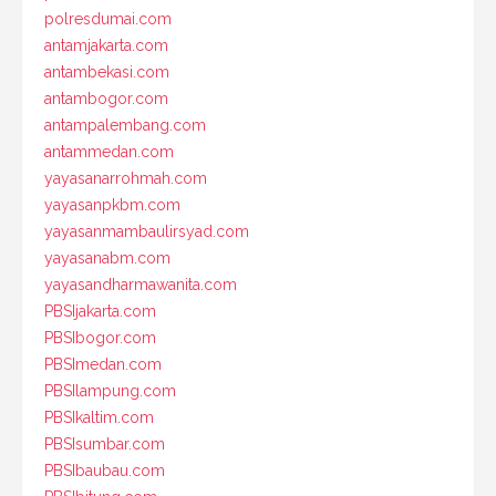
polresdumai.com
antamjakarta.com
antambekasi.com
antambogor.com
antampalembang.com
antammedan.com
yayasanarrohmah.com
yayasanpkbm.com
yayasanmambaulirsyad.com
yayasanabm.com
yayasandharmawanita.com
PBSIjakarta.com
PBSIbogor.com
PBSImedan.com
PBSIlampung.com
PBSIkaltim.com
PBSIsumbar.com
PBSIbaubau.com