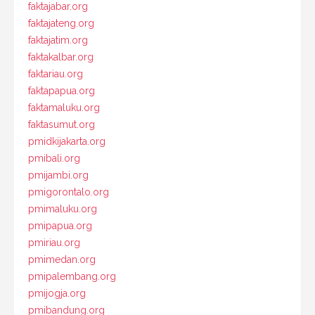
faktajabar.org
faktajateng.org
faktajatim.org
faktakalbar.org
faktariau.org
faktapapua.org
faktamaluku.org
faktasumut.org
pmidkijakarta.org
pmibali.org
pmijambi.org
pmigorontalo.org
pmimaluku.org
pmipapua.org
pmiriau.org
pmimedan.org
pmipalembang.org
pmijogja.org
pmibandung.org