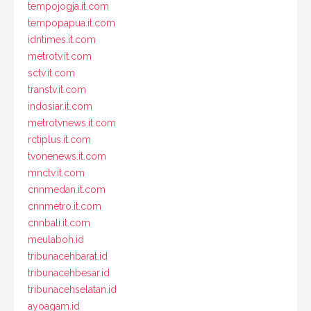
tempojogja.it.com
tempopapua.it.com
idntimes.it.com
metrotv.it.com
sctv.it.com
transtv.it.com
indosiar.it.com
metrotvnews.it.com
rctiplus.it.com
tvonenews.it.com
mnctv.it.com
cnnmedan.it.com
cnnmetro.it.com
cnnbali.it.com
meulaboh.id
tribunacehbarat.id
tribunacehbesar.id
tribunacehselatan.id
ayoagam.id