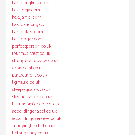
haklibengkulu.com
haklijogja.com
haklijambi.com
haklibandung.com
haklibekasi.com
haklibogor.com
perfectperson.co.uk
tourmusicfest.co.uk
strongdemocracy.co.uk
dronetotal.co.uk
partycurrent.co.uk
lightalso.co.uk
sleepyguards.co.uk
stephensmoke.co.uk
trialuncomfortable.co.uk
accordingchapel.co.uk
accordingoversees.co.uk
annoyingfunded.co.uk
belongsthey.co.uk