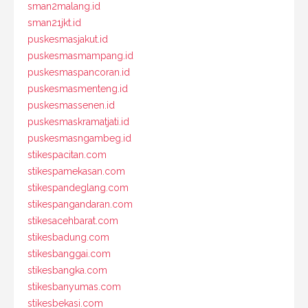
sman2malang.id
sman21jkt.id
puskesmasjakut.id
puskesmasmampang.id
puskesmaspancoran.id
puskesmasmenteng.id
puskesmassenen.id
puskesmaskramatjati.id
puskesmasngambeg.id
stikespacitan.com
stikespamekasan.com
stikespandeglang.com
stikespangandaran.com
stikesacehbarat.com
stikesbadung.com
stikesbanggai.com
stikesbangka.com
stikesbanyumas.com
stikesbekasi.com