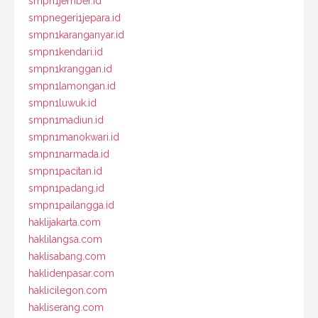
smpn1jember.id
smpnegeri1jepara.id
smpn1karanganyar.id
smpn1kendari.id
smpn1kranggan.id
smpn1lamongan.id
smpn1luwuk.id
smpn1madiun.id
smpn1manokwari.id
smpn1narmada.id
smpn1pacitan.id
smpn1padang.id
smpn1pailangga.id
haklijakarta.com
haklilangsa.com
haklisabang.com
haklidenpasar.com
haklicilegon.com
hakliserang.com