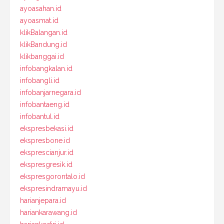
ayoasahan.id
ayoasmat.id
klikBalangan.id
klikBandung.id
klikbanggai.id
infobangkalan.id
infobangli.id
infobanjarnegara.id
infobantaeng.id
infobantul.id
ekspresbekasi.id
ekspresbone.id
eksprescianjur.id
ekspresgresik.id
ekspresgorontalo.id
ekspresindramayu.id
harianjepara.id
hariankarawang.id