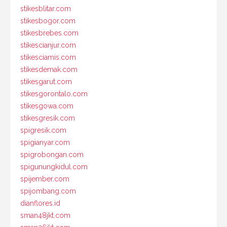
stikesblitar.com
stikesbogor.com
stikesbrebes.com
stikescianjur.com
stikesciamis.com
stikesdemak.com
stikesgarut.com
stikesgorontalo.com
stikesgowa.com
stikesgresik.com
spigresik.com
spigianyar.com
spigrobongan.com
spigunungkidul.com
spijember.com
spijombang.com
dianflores.id
sman48jkt.com