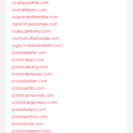
rscahayasehat.com
rsumalikasim.com
rsuprimaintimedika.com
rsarunlhokseumaw.com
rsufauziahbireu.com
rsumumcitrahusada.com
rsgayomedicalcentre.com
polresjakarta.com
polresdago.com
polressabang.com
polresdenpasar.com
polresbanten.com
polresjambi.com
polressamarinda.com
polresbanjarmasin.com
polresbatam.com
polresambon.com
polresbima.com
polresmataram.com