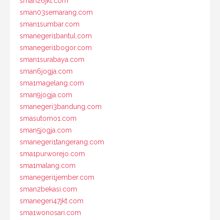
sman26jkt.com
sman03semarang.com
sman1sumbar.com
smanegeri1bantul.com
smanegeri1bogor.com
sman1surabaya.com
sman6jogja.com
sma1magelang.com
sman9jogja.com
smanegeri3bandung.com
smasutomo1.com
sman5jogja.com
smanegeri1tangerang.com
sma1purworejo.com
sma1malang.com
smanegeri1jember.com
sman2bekasi.com
smanegeri47jkt.com
sma1wonosari.com