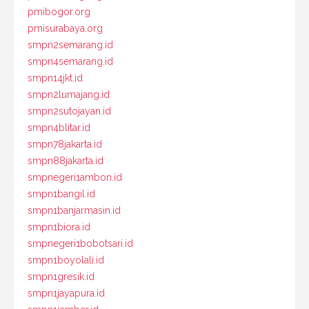
pmibogor.org
pmisurabaya.org
smpn2semarang.id
smpn4semarang.id
smpn14jkt.id
smpn2lumajang.id
smpn2sutojayan.id
smpn4blitar.id
smpn78jakarta.id
smpn88jakarta.id
smpnegeri1ambon.id
smpn1bangil.id
smpn1banjarmasin.id
smpn1biora.id
smpnegeri1bobotsari.id
smpn1boyolali.id
smpn1gresik.id
smpn1jayapura.id