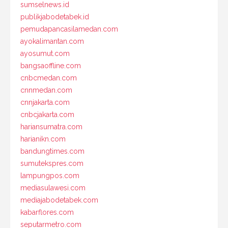
sumselnews.id
publikjabodetabek.id
pemudapancasilamedan.com
ayokalimantan.com
ayosumut.com
bangsaoffline.com
cnbcmedan.com
cnnmedan.com
cnnjakarta.com
cnbcjakarta.com
hariansumatra.com
harianikn.com
bandungtimes.com
sumutekspres.com
lampungpos.com
mediasulawesi.com
mediajabodetabek.com
kabarflores.com
seputarmetro.com