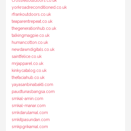
crossfelloutdoors.co.uk
yorkroadreconditioned.co.uk
rfrankoutdoors.co.uk
teaparentrepeat.co.uk
thegenerationhub.co.uk
talkingmagpie.co.uk
humancotton.co.uk
newdawndigitals.co.uk
saintfelice.co.uk
mrjapparel.co.uk
kinkycatalog.co.uk
thefaciahub.co.uk
yayasanbinabakti.com
paudtunasbangsa.com
smkal-amin.com
smkal-manar.com
smkdarulamal.com
smkitpasundan.com
smkpgrikamal.com