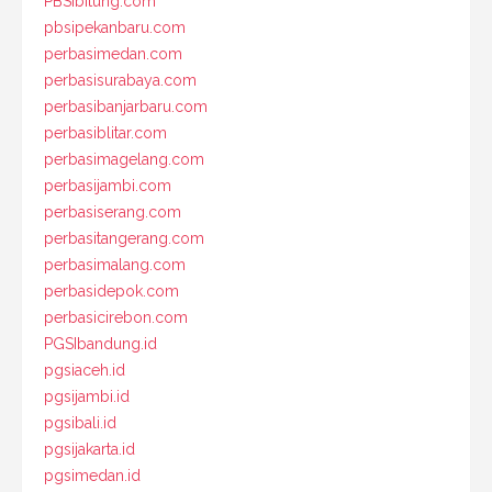
PBSIbitung.com
pbsipekanbaru.com
perbasimedan.com
perbasisurabaya.com
perbasibanjarbaru.com
perbasiblitar.com
perbasimagelang.com
perbasijambi.com
perbasiserang.com
perbasitangerang.com
perbasimalang.com
perbasidepok.com
perbasicirebon.com
PGSIbandung.id
pgsiaceh.id
pgsijambi.id
pgsibali.id
pgsijakarta.id
pgsimedan.id