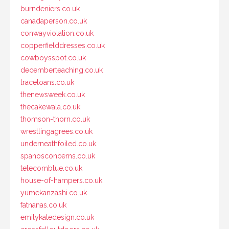
burndeniers.co.uk
canadaperson.co.uk
conwayviolation.co.uk
copperfielddresses.co.uk
cowboysspot.co.uk
decemberteaching.co.uk
traceloans.co.uk
thenewsweek.co.uk
thecakewala.co.uk
thomson-thorn.co.uk
wrestlingagrees.co.uk
underneathfoiled.co.uk
spanosconcerns.co.uk
telecomblue.co.uk
house-of-hampers.co.uk
yumekanzashi.co.uk
fatnanas.co.uk
emilykatedesign.co.uk