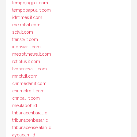
tempojogja.it.com
tempopapua.it.com
idntimes.it.com
metrotv.it.com
sctv.it.com
transtv.it.com
indosiar.it.com
metrotvnews.it.com
rctiplus.it.com
tvonenews.it.com
mnctv.it.com
cnnmedan.it.com
cnnmetro.it.com
cnnbali.it.com
meulaboh.id
tribunacehbarat.id
tribunacehbesar.id
tribunacehselatan.id
ayoagam.id