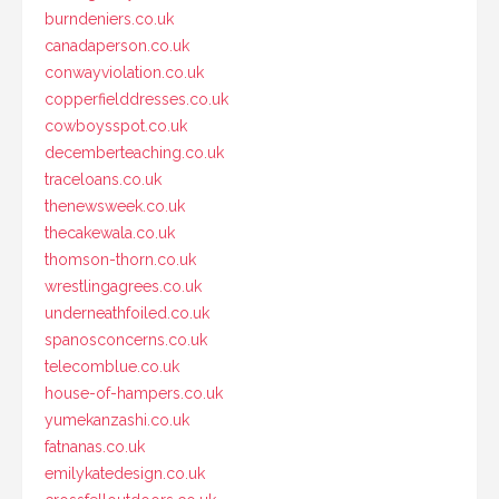
burndeniers.co.uk
canadaperson.co.uk
conwayviolation.co.uk
copperfielddresses.co.uk
cowboysspot.co.uk
decemberteaching.co.uk
traceloans.co.uk
thenewsweek.co.uk
thecakewala.co.uk
thomson-thorn.co.uk
wrestlingagrees.co.uk
underneathfoiled.co.uk
spanosconcerns.co.uk
telecomblue.co.uk
house-of-hampers.co.uk
yumekanzashi.co.uk
fatnanas.co.uk
emilykatedesign.co.uk