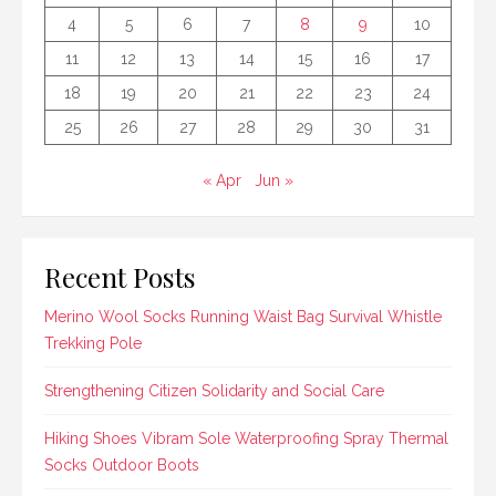
4
5
6
7
8
9
10
11
12
13
14
15
16
17
18
19
20
21
22
23
24
25
26
27
28
29
30
31
« Apr
Jun »
Recent Posts
Merino Wool Socks Running Waist Bag Survival Whistle
Trekking Pole
Strengthening Citizen Solidarity and Social Care
Hiking Shoes Vibram Sole Waterproofing Spray Thermal
Socks Outdoor Boots