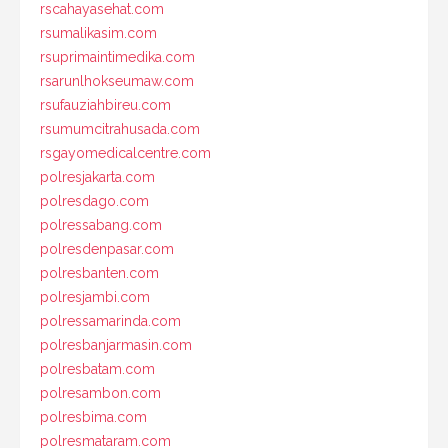
rscahayasehat.com
rsumalikasim.com
rsuprimaintimedika.com
rsarunlhokseumaw.com
rsufauziahbireu.com
rsumumcitrahusada.com
rsgayomedicalcentre.com
polresjakarta.com
polresdago.com
polressabang.com
polresdenpasar.com
polresbanten.com
polresjambi.com
polressamarinda.com
polresbanjarmasin.com
polresbatam.com
polresambon.com
polresbima.com
polresmataram.com