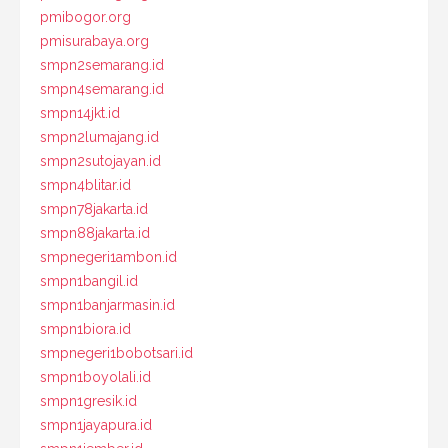
pmibogor.org
pmisurabaya.org
smpn2semarang.id
smpn4semarang.id
smpn14jkt.id
smpn2lumajang.id
smpn2sutojayan.id
smpn4blitar.id
smpn78jakarta.id
smpn88jakarta.id
smpnegeri1ambon.id
smpn1bangil.id
smpn1banjarmasin.id
smpn1biora.id
smpnegeri1bobotsari.id
smpn1boyolali.id
smpn1gresik.id
smpn1jayapura.id