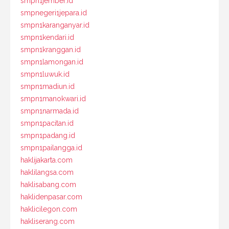
smpn1jember.id
smpnegeri1jepara.id
smpn1karanganyar.id
smpn1kendari.id
smpn1kranggan.id
smpn1lamongan.id
smpn1luwuk.id
smpn1madiun.id
smpn1manokwari.id
smpn1narmada.id
smpn1pacitan.id
smpn1padang.id
smpn1pailangga.id
haklijakarta.com
haklilangsa.com
haklisabang.com
haklidenpasar.com
haklicilegon.com
hakliserang.com