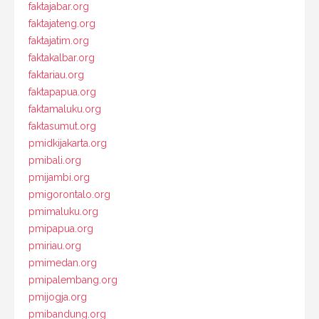
faktajabar.org
faktajateng.org
faktajatim.org
faktakalbar.org
faktariau.org
faktapapua.org
faktamaluku.org
faktasumut.org
pmidkijakarta.org
pmibali.org
pmijambi.org
pmigorontalo.org
pmimaluku.org
pmipapua.org
pmiriau.org
pmimedan.org
pmipalembang.org
pmijogja.org
pmibandung.org