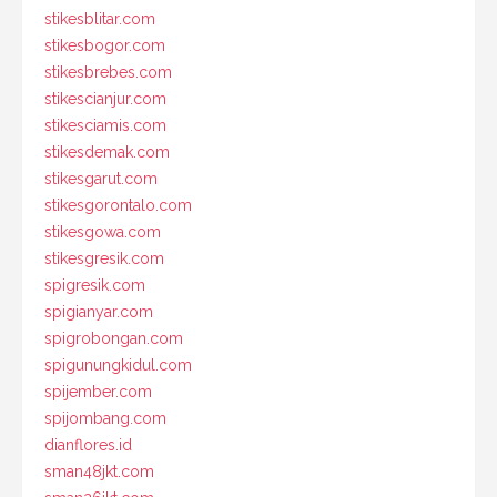
stikesblitar.com
stikesbogor.com
stikesbrebes.com
stikescianjur.com
stikesciamis.com
stikesdemak.com
stikesgarut.com
stikesgorontalo.com
stikesgowa.com
stikesgresik.com
spigresik.com
spigianyar.com
spigrobongan.com
spigunungkidul.com
spijember.com
spijombang.com
dianflores.id
sman48jkt.com