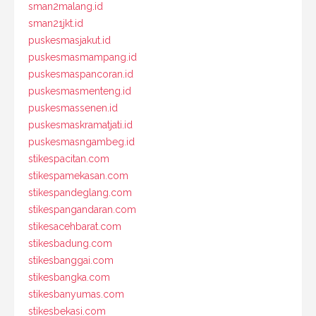
sman2malang.id
sman21jkt.id
puskesmasjakut.id
puskesmasmampang.id
puskesmaspancoran.id
puskesmasmenteng.id
puskesmassenen.id
puskesmaskramatjati.id
puskesmasngambeg.id
stikespacitan.com
stikespamekasan.com
stikespandeglang.com
stikespangandaran.com
stikesacehbarat.com
stikesbadung.com
stikesbanggai.com
stikesbangka.com
stikesbanyumas.com
stikesbekasi.com