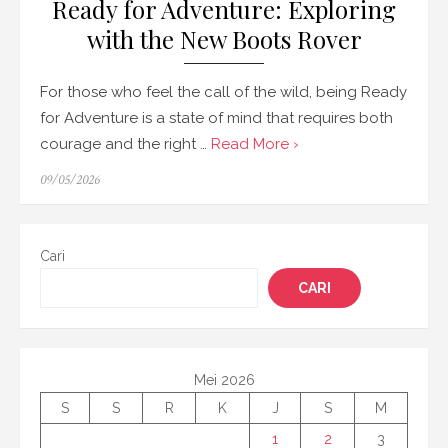
Ready for Adventure: Exploring
with the New Boots Rover
For those who feel the call of the wild, being Ready
for Adventure is a state of mind that requires both
courage and the right …
Read More ›
Posted
09/05/2026
on
Cari
CARI
Mei 2026
S
S
R
K
J
S
M
1
2
3