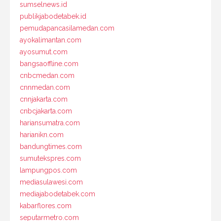
sumselnews.id
publikjabodetabek.id
pemudapancasilamedan.com
ayokalimantan.com
ayosumut.com
bangsaoffline.com
cnbcmedan.com
cnnmedan.com
cnnjakarta.com
cnbcjakarta.com
hariansumatra.com
harianikn.com
bandungtimes.com
sumutekspres.com
lampungpos.com
mediasulawesi.com
mediajabodetabek.com
kabarflores.com
seputarmetro.com