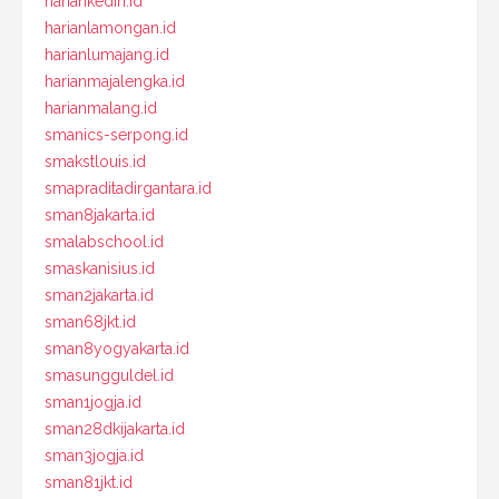
hariankediri.id
harianlamongan.id
harianlumajang.id
harianmajalengka.id
harianmalang.id
smanics-serpong.id
smakstlouis.id
smapraditadirgantara.id
sman8jakarta.id
smalabschool.id
smaskanisius.id
sman2jakarta.id
sman68jkt.id
sman8yogyakarta.id
smasungguldel.id
sman1jogja.id
sman28dkijakarta.id
sman3jogja.id
sman81jkt.id