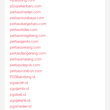
PBSIbitung.com
pbsipekanbaru.com
perbasimedan.com
perbasisurabaya.com
perbasibanjarbaru.com
perbasiblitar.com
perbasimagelang.com
perbasijambi.com
perbasiserang.com
perbasitangerang.com
perbasimalang.com
perbasidepok.com
perbasicirebon.com
PGSIbandung.id
pgsiaceh.id
pgsijambi.id
pgsibali.id
pgsijakarta.id
pgsimedan.id