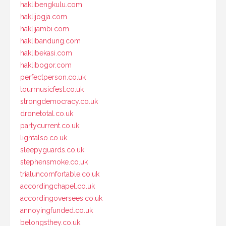
haklibengkulu.com
haklijogja.com
haklijambi.com
haklibandung.com
haklibekasi.com
haklibogor.com
perfectperson.co.uk
tourmusicfest.co.uk
strongdemocracy.co.uk
dronetotal.co.uk
partycurrent.co.uk
lightalso.co.uk
sleepyguards.co.uk
stephensmoke.co.uk
trialuncomfortable.co.uk
accordingchapel.co.uk
accordingoversees.co.uk
annoyingfunded.co.uk
belongsthey.co.uk