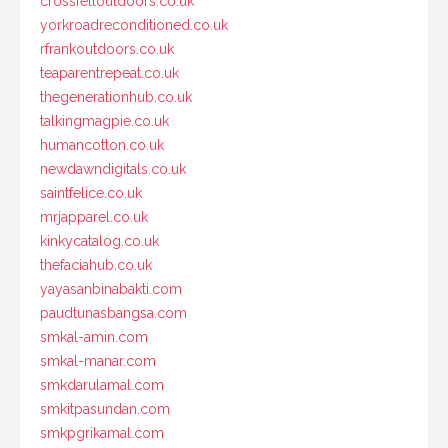
crossfelloutdoors.co.uk
yorkroadreconditioned.co.uk
rfrankoutdoors.co.uk
teaparentrepeat.co.uk
thegenerationhub.co.uk
talkingmagpie.co.uk
humancotton.co.uk
newdawndigitals.co.uk
saintfelice.co.uk
mrjapparel.co.uk
kinkycatalog.co.uk
thefaciahub.co.uk
yayasanbinabakti.com
paudtunasbangsa.com
smkal-amin.com
smkal-manar.com
smkdarulamal.com
smkitpasundan.com
smkpgrikamal.com