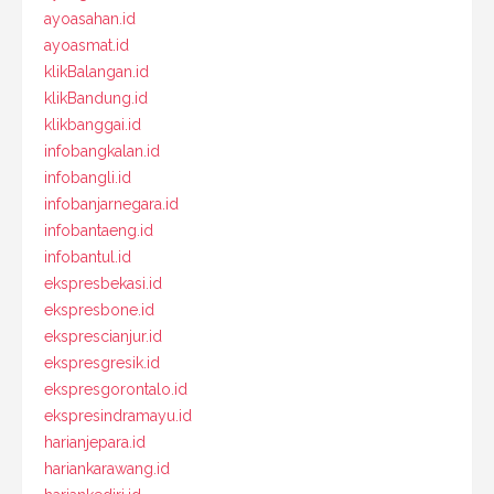
ayoasahan.id
ayoasmat.id
klikBalangan.id
klikBandung.id
klikbanggai.id
infobangkalan.id
infobangli.id
infobanjarnegara.id
infobantaeng.id
infobantul.id
ekspresbekasi.id
ekspresbone.id
eksprescianjur.id
ekspresgresik.id
ekspresgorontalo.id
ekspresindramayu.id
harianjepara.id
hariankarawang.id