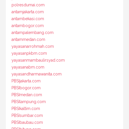
polresdumai.com
antamjakarta.com
antambekasi.com
antambogor.com
antampalembang.com
antammedan.com
yayasanarrohmah.com
yayasanpkbm.com
yayasanmambaulirsyad.com
yayasanabm.com
yayasandharmawanita.com
PBSIjakarta.com
PBSIbogor.com
PBSImedan.com
PBSIlampung.com
PBSIkaltim.com
PBSIsumbar.com
PBSIbaubau.com