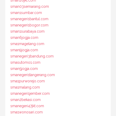
sman26jkt.com
sman03semarang.com
sman1sumbar.com
smanegeri1bantul.com
smanegeri1bogor.com
sman1surabaya.com
sman6jogja.com
sma1magelang.com
sman9jogja.com
smanegeri3bandung.com
smasutomo1.com
sman5jogja.com
smanegeri1tangerang.com
sma1purworejo.com
sma1malang.com
smanegeri1jember.com
sman2bekasi.com
smanegeri47jkt.com
sma1wonosari.com